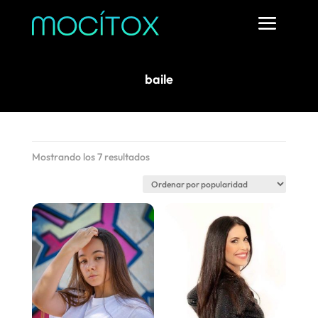
baile
Ordenado
Mostrando los 7 resultados
por
popularidad