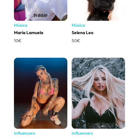
Música
Música
María Lamuela
Selena Leo
10
€
50
€
Influencers
Influencers