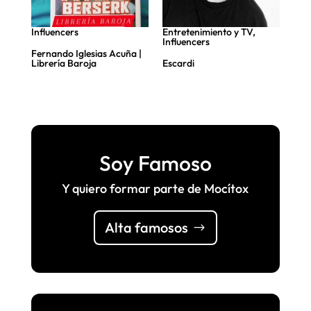
Influencers
Entretenimiento y TV
,
Infl
Influencers
Fernando Iglesias Acuña |
Ara
Librería Baroja
Escardi
Ant
Soy Famoso
Y quiero formar parte de Mocítox
Alta famosos