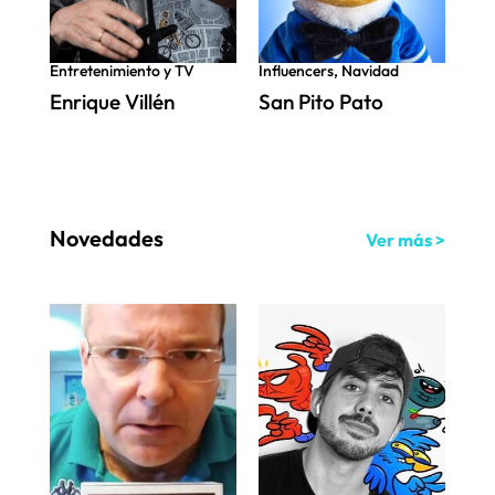
Entretenimiento y TV
Influencers
,
Navidad
Infl
Enrique Villén
San Pito Pato
Sra
Novedades
Ver más >