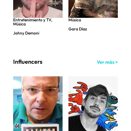
Entretenimiento y TV
,
Música
Mús
Música
Gara Díaz
Elc
Johny Demoni
Influencers
Ver más >