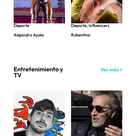
Deporte
Deporte
,
Influencers
Dep
Alejandro Ayala
Rubenthai
Tan
Entretenimiento y
Ver más >
TV