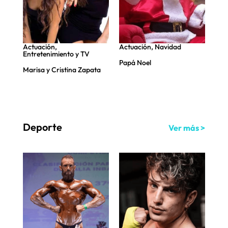
Actuación
,
Actuación
,
Navidad
Act
Entretenimiento y TV
s
Papá Noel
Jor
Marisa y Cristina Zapata
Deporte
Ver más >