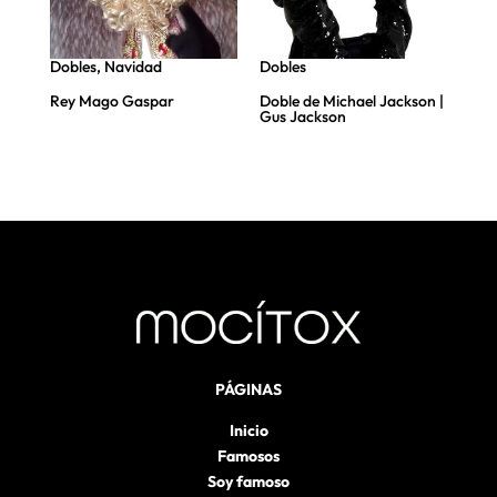
Dobles
,
Navidad
Dobles
Dob
do
Rey Mago Gaspar
Doble de Michael Jackson |
Pap
Gus Jackson
PÁGINAS
Inicio
Famosos
Soy famoso