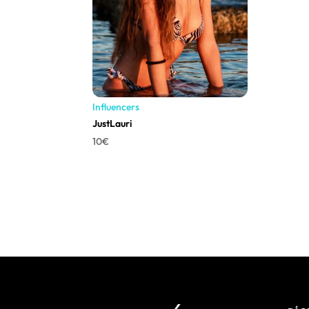
Influencers
JustLauri
10
€