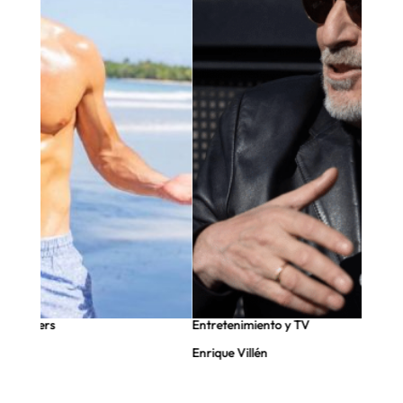
nfluencers
Entretenimiento y TV
Enrique Villén