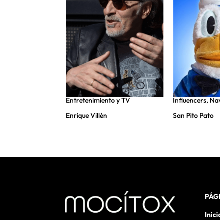
nto y TV
,
Entretenimiento y TV
Influencers
,
Na
Enrique Villén
San Pito Pato
ro
PÁG
Inici