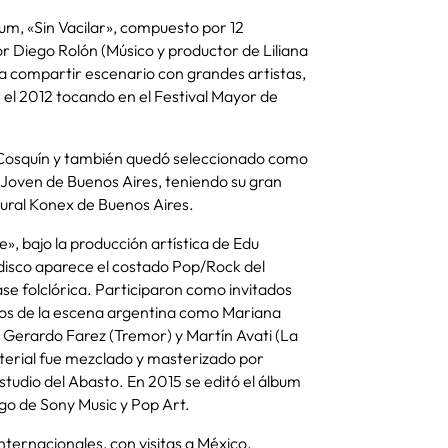
um, «Sin Vacilar», compuesto por 12
r Diego Rolón (Músico y productor de Liliana
 a compartir escenario con grandes artistas,
r el 2012 tocando en el Festival Mayor de
a Cosquín y también quedó seleccionado como
te Joven de Buenos Aires, teniendo su gran
ural Konex de Buenos Aires.
, bajo la producción artística de Edu
 disco aparece el costado Pop/Rock del
se folclórica. Participaron como invitados
cos de la escena argentina como Mariana
, Gerardo Farez (Tremor) y Martín Avati (La
aterial fue mezclado y masterizado por
Estudio del Abasto. En 2015 se editó el álbum
argo de Sony Music y Pop Art.
internacionales, con visitas a México,