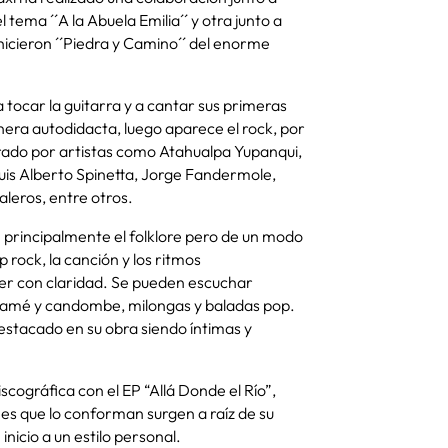
tema ´´A la Abuela Emilia´´ y otra junto a
icieron ´´Piedra y Camino´´ del enorme
tocar la guitarra y a cantar sus primeras
nera autodidacta, luego aparece el rock, por
spirado por artistas como Atahualpa Yupanqui,
uis Alberto Spinetta, Jorge Fandermole,
aleros, entre otros.
 principalmente el folklore pero de un modo
p rock, la canción y los ritmos
er con claridad. Se pueden escuchar
amé y candombe, milongas y baladas pop.
estacado en su obra siendo íntimas y
scográfica con el EP “Allá Donde el Río”,
nes que lo conforman surgen a raíz de su
inicio a un estilo personal.