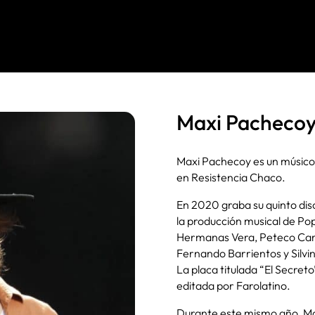
Maxi Pacheco
Maxi Pachecoy es un músico,
en Resistencia Chaco.
En 2020 graba su quinto disco
la producción musical de Po
Hermanas Vera, Peteco Carab
Fernando Barrientos y Silv
La placa titulada “El Secreto
editada por Farolatino.
Durante este mismo año, Max