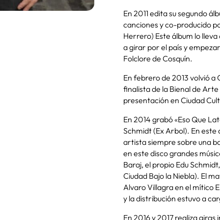
En 2011 edita su segundo álb
canciones y co-producido po
Herrero) Este álbum lo lleva
a girar por el país y empeza
Folclore de Cosquín.
En febrero de 2013 volvió 
finalista de la Bienal de Ar
presentación en Ciudad Cult
En 2014 grabó «Eso Que Late»
Schmidt (Ex Arbol). En este
artista siempre sobre una ba
en este disco grandes músi
Baraj, el propio Edu Schmidt
Ciudad Bajo la Niebla). El m
Alvaro Villagra en el mítico 
y la distribución estuvo a c
En 2016 y 2017 realiza giras 