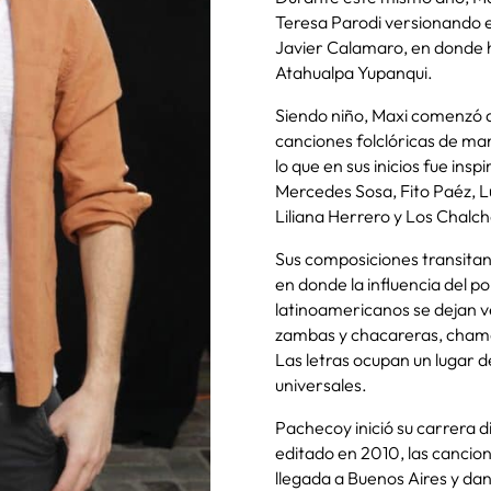
Teresa Parodi versionando el 
Javier Calamaro, en donde h
Atahualpa Yupanqui.
Siendo niño, Maxi comenzó a 
canciones folclóricas de ma
lo que en sus inicios fue in
Mercedes Sosa, Fito Paéz, L
Liliana Herrero y Los Chalch
Sus composiciones transitan
en donde la influencia del po
latinoamericanos se dejan v
zambas y chacareras, cham
Las letras ocupan un lugar d
universales.
Pachecoy inició su carrera di
editado en 2010, las cancio
llegada a Buenos Aires y dan 