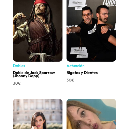
Dobles
Actuación
Doble de Jack Sparrow
Bigotes y Dientes
(Jhonny Depp)
30
€
30
€