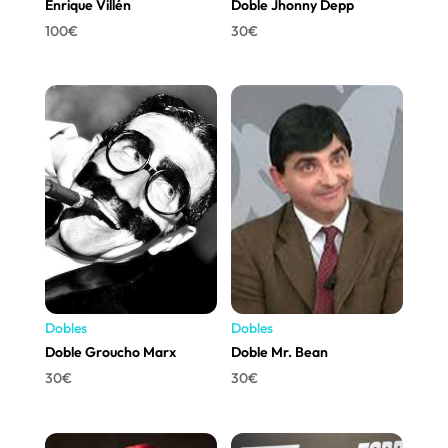
Enrique Villén
Doble Jhonny Depp
100
€
30
€
Dobles
Dobles
Doble Groucho Marx
Doble Mr. Bean
30
€
30
€