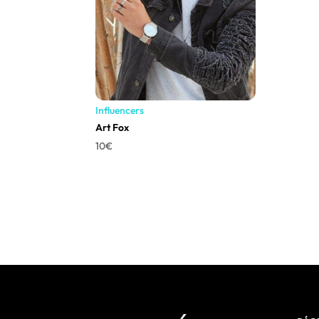
Influencers
Art Fox
10
€