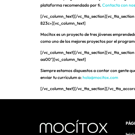
plataforma recomendado por ti.
Contacta con nos
[/vc_column_text][/vc_tta_section][vc_tta_sectio
823c»][vc_column_text]
Mocítox es un proyecto de tres jóvenes emprended
como uno de los mejores proyectos por el program
[/vc_column_text][/vc_tta_section][vc_tta_sectio
aa00″][vc_column_text]
Siempre estamos dispuestos a contar con gente que 
enviar tu currículum a:
hola@mocitox.com
[/vc_column_text][/vc_tta_section][/vc_tta_acco
PÁG
Inici