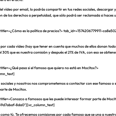
del vídeo por email, lo podrás compartir en tus redes sociales, descargar 
ión de los derechos a perpetuidad, que sólo podrá ser reclamada si haces 
 title=»¿Cómo es la política de precios?» tab_id=»1574206779911-ca8e50
e por cada vídeo (hay que tener en cuenta que muchos de ellos donan todo
el 30% que es nuestra comisión y después el 21% de IVA, con eso se obtiene
title=»¿Qué pasa si el famoso que quiero no está en Mocítox?»
umn_text]
des sociales y nosotros nos comprometemos a contactar con ese famoso o 
parte de Mocítox.
 title=»Conozco a famosos que les puede interesar formar parte de Moci
59d7abaf-8da0″][vc_column_text]
omo tú. Te ofrecemos comisiones por cada famoso que se una a nuestr