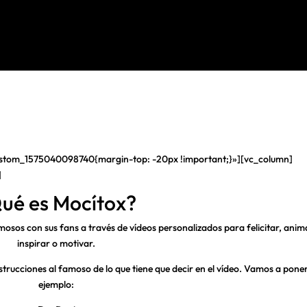
ustom_1575040098740{margin-top: -20px !important;}»][vc_column]
]
ué es Mocítox?
osos con sus fans a través de vídeos personalizados para felicitar, anim
inspirar o motivar.
nstrucciones al famoso de lo que tiene que decir en el vídeo. Vamos a pone
ejemplo: