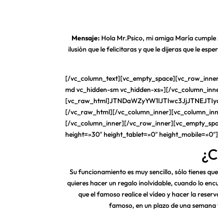
Mensaje:
Hola Mr.Psico, mi amiga María cumple 2
ilusión que le felicitaras y que le dijeras que le e
[/vc_column_text][vc_empty_space][vc_row_inner 
md vc_hidden-sm vc_hidden-xs»][/vc_column_inne
[vc_raw_html]JTNDaWZyYW1lJTIwc3JjJTNEJ
[/vc_raw_html][/vc_column_inner][vc_column_inn
[/vc_column_inner][/vc_row_inner][vc_empty_sp
height=»30″ height_tablet=»0″ height_mobile=»0″
¿C
Su funcionamiento es muy sencillo, sólo tienes que
quieres hacer un regalo inolvidable, cuando lo enc
que el famoso realice el vídeo y hacer la rese
famoso, en un plazo de una semana t