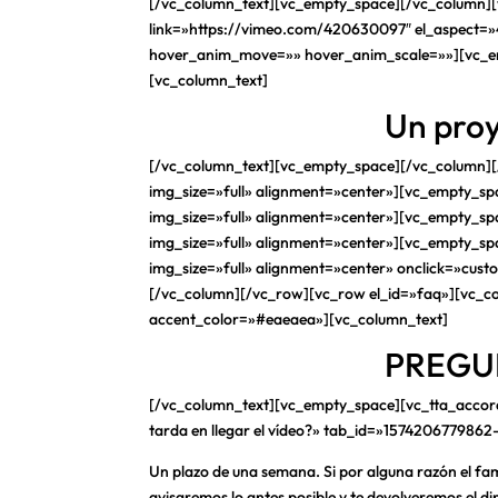
[/vc_column_text][vc_empty_space][/vc_column][
link=»https://vimeo.com/420630097″ el_aspect=»
hover_anim_move=»» hover_anim_scale=»»][vc_e
[vc_column_text]
Un proy
[/vc_column_text][vc_empty_space][/vc_column][
img_size=»full» alignment=»center»][vc_empty_s
img_size=»full» alignment=»center»][vc_empty_sp
img_size=»full» alignment=»center»][vc_empty_s
img_size=»full» alignment=»center» onclick=»cust
[/vc_column][/vc_row][vc_row el_id=»faq»][vc_c
accent_color=»#eaeaea»][vc_column_text]
PREGU
[/vc_column_text][vc_empty_space][vc_tta_accordio
tarda en llegar el vídeo?» tab_id=»15742067798
Un plazo de una semana. Si por alguna razón el famo
avisaremos lo antes posible y te devolveremos el din