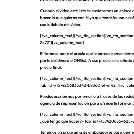
Cuando el vídeo esté listo te enviaremos un enlace 
hacer lo que quieras con él ya que tendrás una ces
uso indebido del vídeo.
[/vc_column_text][/vc_tta_section][vc_tta_section
2c72″][vc_column_text]
El famoso pone el precio que le parece convenient
parte del dinero a ONGs). A ese precio se le añade 
precio final.
[/vc_column_text][/vc_tta_section][vc_tta_section 
tab_id=»1574206833342-b93601e1-ef42″][vc_col
Puedes escribirnos por email o a través de las re
agencia de representación para ofrecerle formar 
[/vc_column_text][/vc_tta_section][vc_tta_section
¿qué tengo que hacer?» tab_id=»1574206854625-
Tenemos un programa de embajadores para gente c