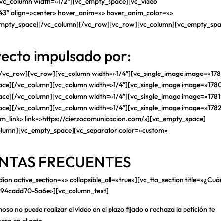
vc_column width=»1/2″][vc_empty_space][vc_video
43″ align=»center» hover_anim=»» hover_anim_color=»»
mpty_space][/vc_column][/vc_row][vc_row][vc_column][vc_empty_spa
ecto impulsado por:
/vc_row][vc_row][vc_column width=»1/4″][vc_single_image image=»178
pace][/vc_column][vc_column width=»1/4″][vc_single_image image=»178
ace][/vc_column][vc_column width=»1/4″][vc_single_image image=»1781
pace][/vc_column][vc_column width=»1/4″][vc_single_image image=»1782
om_link» link=»https://cierzocomunicacion.com/»][vc_empty_space]
olumn][vc_empty_space][vc_separator color=»custom»
NTAS FRECUENTES
n active_section=»» collapsible_all=»true»][vc_tta_section title=»¿Cuá
62-94cadd70-5a6e»][vc_column_text]
so no puede realizar el vídeo en el plazo fijado o rechaza la petición te
ero en el acto.