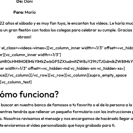
De:
Dani
Para:
María
2 años el sábado y es muy fan tuya, le encantan tus vídeos. Le haría mu
spera un gran fiestón con todos los colegas para celebrar su cumple. Gracias
abrazo!
el_class=»videos-vimeo»][vc_column_inner width=»1/3″ offset=»vc_hid
r][vc_column_inner width=»1/3″]
TIyaHR0cHMlM0ElMkYlMkZwbGF5ZXIudmltZW8uY29tJTJGdmlkZW8
er width=»1/3″ offset=»vc_hidden-md vc_hidden-sm vc_hidden-xs»]
ace][/vc_column][/vc_row][vc_row][vc_column][supro_empty_space
][vc_column_text]
ómo funciona?
 buscar en nuestro banco de famosos a tu favorito o el de la persona a la
uentres tendrás que rellenar un pequeño formulario con las instrucciones
rva. Nosotros revisamos el mensaje y nos encargamos de hacérselo llegar a
e enviaremos el vídeo personalizado que haya grabado para ti.