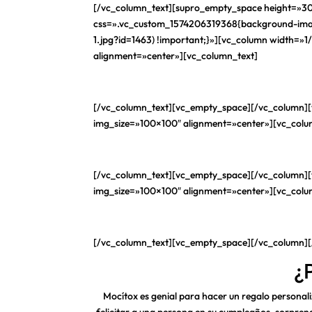
[/vc_column_text][supro_empty_space height=»30
css=».vc_custom_1574206319368{background-imag
1.jpg?id=1463) !important;}»][vc_column width=»
alignment=»center»][vc_column_text]
[/vc_column_text][vc_empty_space][/vc_column][
img_size=»100×100″ alignment=»center»][vc_colu
[/vc_column_text][vc_empty_space][/vc_column][
img_size=»100×100″ alignment=»center»][vc_colu
[/vc_column_text][vc_empty_space][/vc_column]
¿
Mocítox es genial para hacer un regalo personaliz