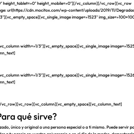
″ height_tablet=»0″ height_mobile=»0″][/vc_column][/vc_row][vc_row
e: url(https://cdn.mocitox.com/wp-content/uploads/2019/11/Degrada
1/3″][vc_empty_space][vc_single_image image=»1523″ img_size=»100×10
1: Buscas tu famoso
vc_column width=»1/3″][vc_empty_space][vc_single_image image=»152
mn_text]
2: Dale instrucciones
vc_column width=»1/3″][vc_empty_space][vc_single_image image=»152
mn_text]
3: ¡Espera tu vídeo!
[/vc_row][vc_row][vc_column][vc_empty_space][vc_column_text]
Para qué sirve?
ado, único y original a una persona especial o a ti mismo. Puede servir p