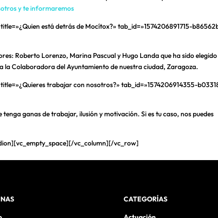
otros y te informaremos
n title=»¿Quien está detrás de Mocítox?» tab_id=»1574206891715-b86562
ores: Roberto Lorenzo, Marina Pascual y Hugo Landa que ha sido elegido
a la Colaboradora del Ayuntamiento de nuestra ciudad, Zaragoza.
n title=»¿Quieres trabajar con nosotros?» tab_id=»1574206914355-b033
tenga ganas de trabajar, ilusión y motivación. Si es tu caso, nos puedes
rdion][vc_empty_space][/vc_column][/vc_row]
INAS
CATEGORÍAS
o
Actuación