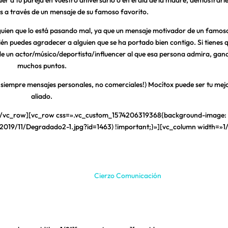
er a tu pareja en vuestro aniversario o en el día de la madre, demostrarle
es a través de un mensaje de su famoso favorito.
uien que lo está pasando mal, ya que un mensaje motivador de un famoso
én puedes agradecer a alguien que se ha portado bien contigo. Si tienes 
s de un actor/músico/deportista/influencer al que esa persona admira, gan
muchos puntos.
, ¡siempre mensajes personales, no comerciales!) Mocítox puede ser tu mej
aliado.
[/vc_row][vc_row css=».vc_custom_1574206319368{background-image:
2019/11/Degradado2-1.jpg?id=1463) !important;}»][vc_column width=»1/
ragonesa de marketing digital
Cierzo Comunicación
. Roberto, Marina y 
e Zaragoza. Para este nuevo proyecto cuentan con la colaboración del
eas seleccionada dentro del programa La Colaboradora de la aceleradora