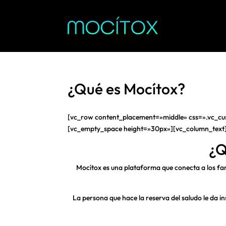
¿Qué es Mocítox?
[vc_row content_placement=»middle» css=».vc_c
[vc_empty_space height=»30px»][vc_column_text
¿Q
Mocítox es una plataforma que conecta a los fam
La persona que hace la reserva del saludo le da i