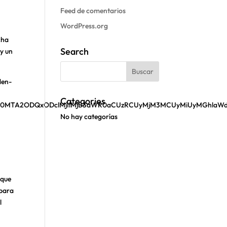
Feed de comentarios
WordPress.org
cha
Search
 y un
den-
Categories
lMkY0MTA2ODQxODclMjIlMjB3aWR0aCUzRCUyMjM3MCUyMiUyMGhlaW
No hay categorías
 que
 para
l