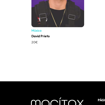
Música
David Prieto
20
€
PÁG