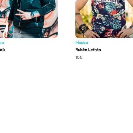
ca
Música
aik
Rubén Letrán
10
€