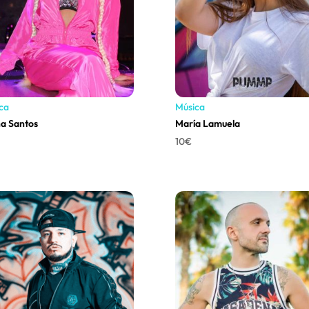
ca
Música
a Santos
María Lamuela
10
€