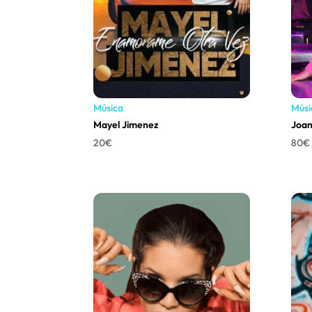
Música
Músi
Mayel Jimenez
Joan
20
€
80
€