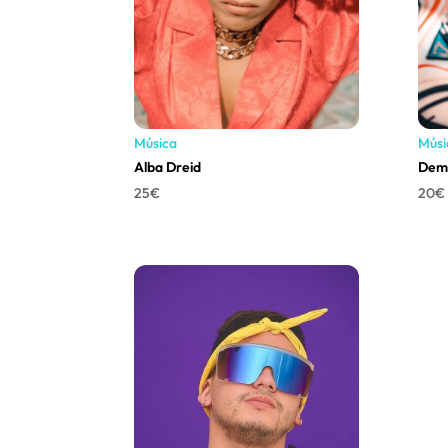
Música
Músi
Alba Dreid
Dem
25
€
20
€