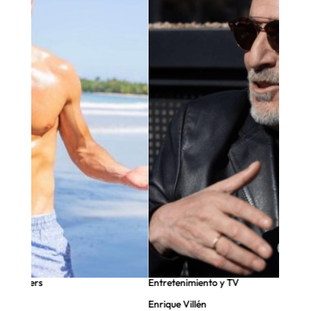
nfluencers
Entretenimiento y TV
Enrique Villén