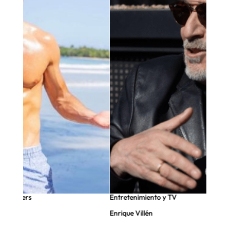
nfluencers
Entretenimiento y TV
Enrique Villén