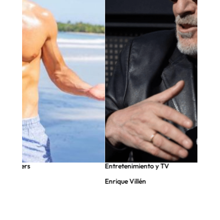
nfluencers
Entretenimiento y TV
Enrique Villén