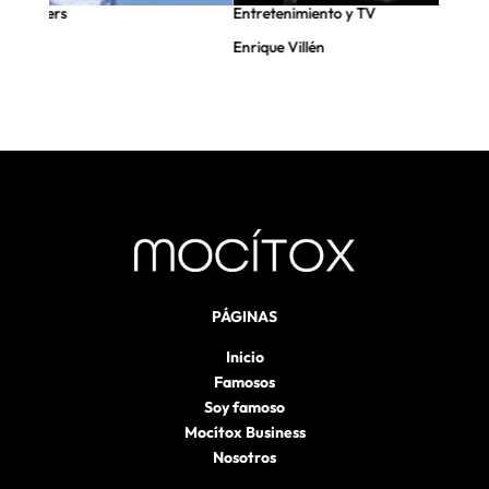
nfluencers
Entretenimiento y TV
Enrique Villén
PÁGINAS
Inicio
Famosos
Soy famoso
Mocítox Business
Nosotros