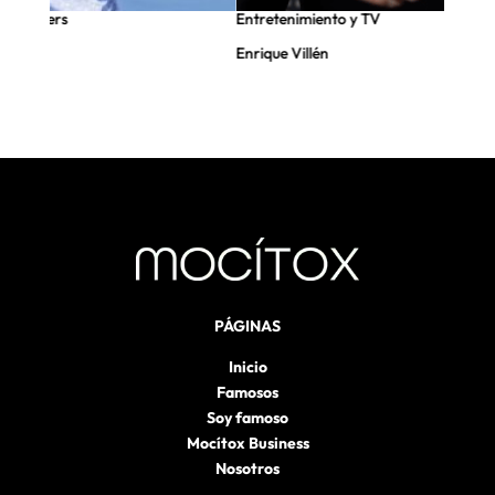
nfluencers
Entretenimiento y TV
Enrique Villén
PÁGINAS
Inicio
Famosos
Soy famoso
Mocítox Business
Nosotros