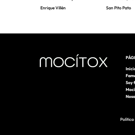
Enrique Villén
San Pito Pato
ro
PÁG
Inici
Fam
Soy 
Mocí
Noso
Política