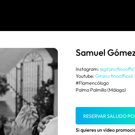
Samuel Góme
Instagram:
@gitanofinooffici
Youtube:
Gitano finoofficial
#Flamencólogo
Palma Palmilla (Málaga)
RESERVAR SALUDO P
Si quieres un vídeo promoc