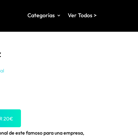
Categorías
Ver Todos >
z
al
OR
20
€
ional de este famoso para una empresa,