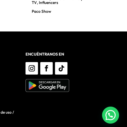
TV
,
Influencers
Benita Maestro Jo
Paco Show
ENCUÉNTRANOS EN
 de uso
/