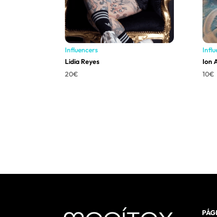
Influencers
Infl
Lidia Reyes
Ion 
20
€
10
€
PÁG