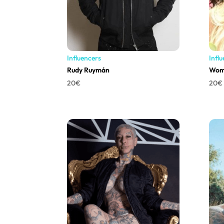
Influencers
Infl
Rudy Ruymán
Wom
20
€
20
€