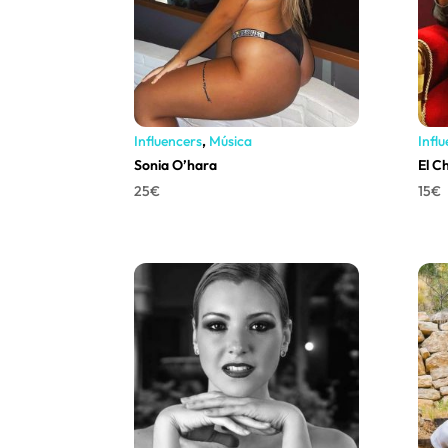
Influencers
,
Música
Infl
Sonia O’hara
El C
25
€
15
€