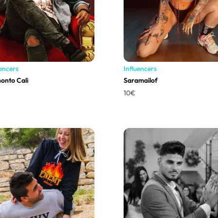
uencers
Influencers
honto Cali
Saramailof
10
€