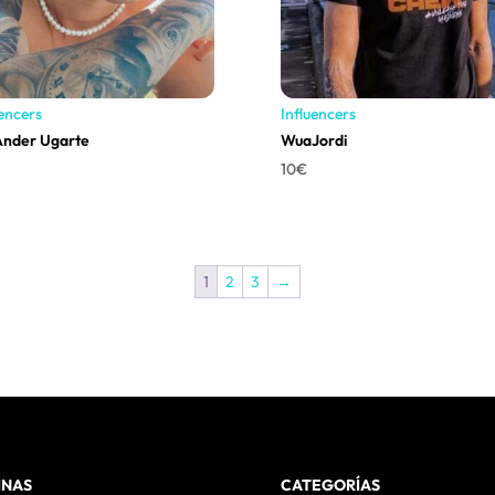
uencers
Influencers
Ander Ugarte
WuaJordi
10
€
1
2
3
→
INAS
CATEGORÍAS