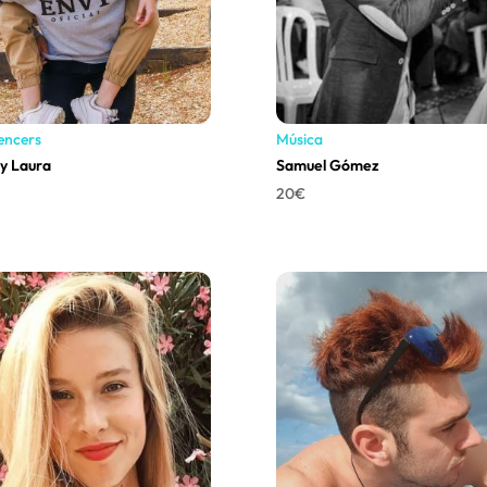
uencers
Música
 y Laura
Samuel Gómez
20
€