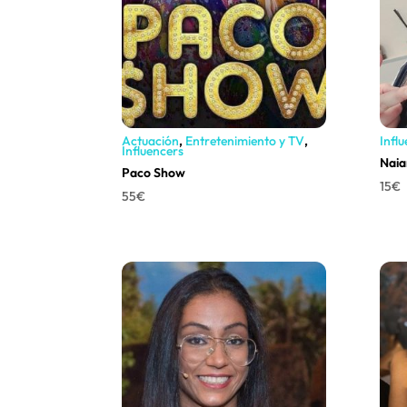
Actuación
,
Entretenimiento y TV
,
Infl
Influencers
Naia
Paco Show
15
€
55
€