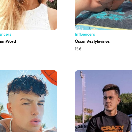
uencers
Influencers
anWord
Óscar @sstylevines
15
€