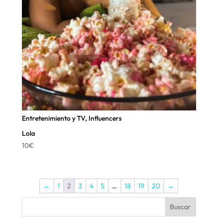
Entretenimiento y TV
,
Influencers
Lola
10
€
←
1
2
3
4
5
…
18
19
20
→