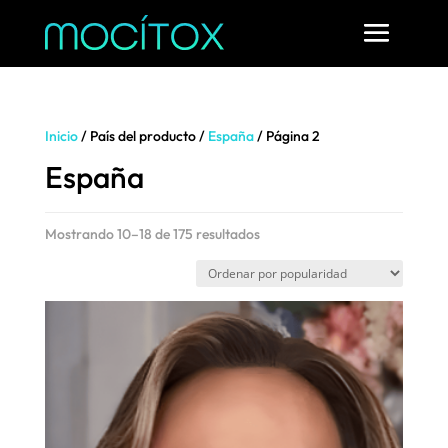
Inicio
/ País del producto /
España
/ Página 2
España
Ordenado
Mostrando 10–18 de 175 resultados
por
popularidad