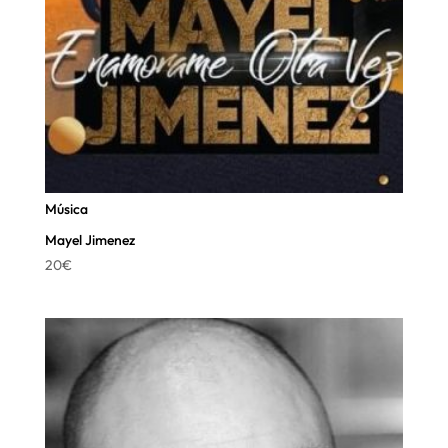
Música
Mayel Jimenez
20
€