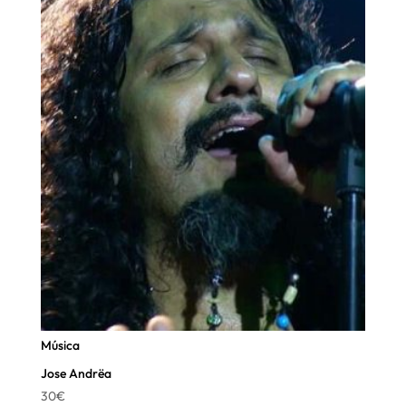
Música
Jose Andrëa
30
€