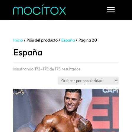
Inicio
/ País del producto /
España
/ Página 20
España
Ordenado
Mostrando 172–175 de 175 resultados
por
popularidad