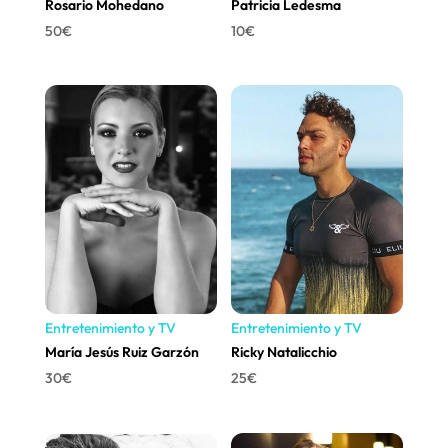
Rosario Mohedano
Patricia Ledesma
50
€
10
€
Entretenimiento y TV
Entretenimiento y TV
María Jesús Ruiz Garzón
Ricky Natalicchio
30
€
25
€