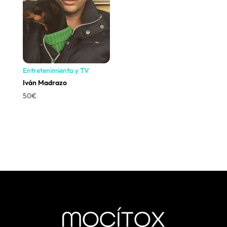
Entretenimiento y TV
Iván Madrazo
50
€