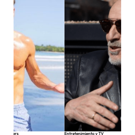
nfluencers
Entretenimiento y TV