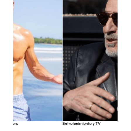
nfluencers
Entretenimiento y TV