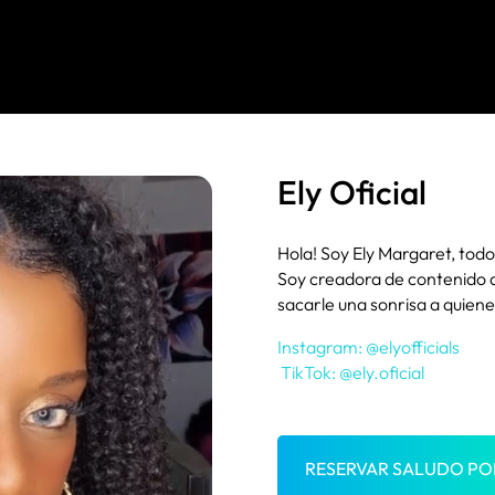
Ely Oficial
Hola! Soy Ely Margaret, tod
Soy creadora de contenido 
sacarle una sonrisa a quien
Instagram: @elyofficials
TikTok: @ely.oficial
RESERVAR SALUDO P