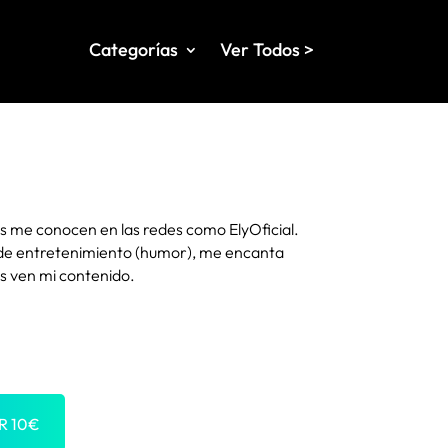
Categorías
Ver Todos >
os me conocen en las redes como ElyOficial.
de entretenimiento (humor), me encanta
es ven mi contenido.
OR
10
€