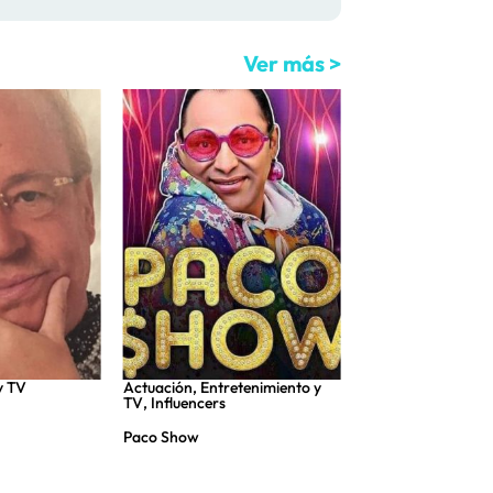
Ver más >
y TV
Actuación
,
Entretenimiento y
Entretenimiento y 
TV
,
Influencers
Benita Maestro Jo
Paco Show