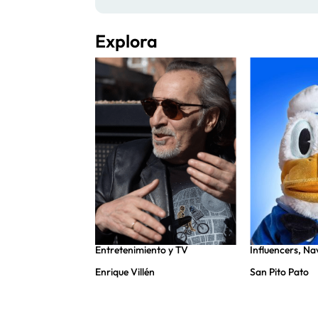
Explora
nto y TV
,
Entretenimiento y TV
Influencers
,
Na
Enrique Villén
San Pito Pato
ro