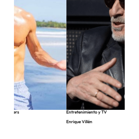
nfluencers
Entretenimiento y TV
Enrique Villén