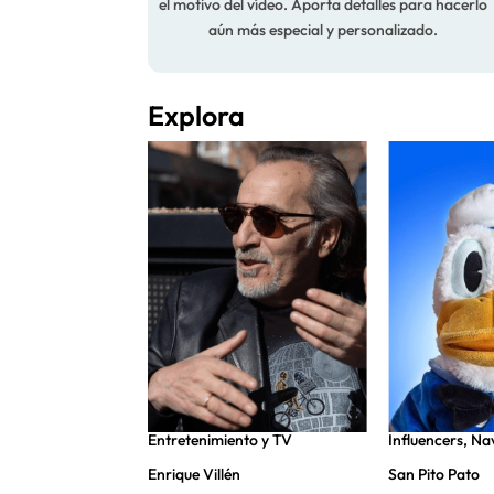
el motivo del vídeo. Aporta detalles para hacerlo
aún más especial y personalizado.
Explora
nto y TV
,
Entretenimiento y TV
Influencers
,
Na
Enrique Villén
San Pito Pato
ro