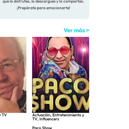
que lo disfrutes, lo descargues y lo compartas.
¡Prepárate para emocionarte!
Ver más >
y TV
Actuación
,
Entretenimiento y
Entretenimiento y 
TV
,
Influencers
Benita Maestro Jo
Paco Show