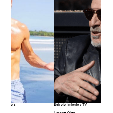
nfluencers
Entretenimiento y TV
Enrique Villén