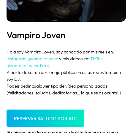
Vampiro Joven
Hola soy Vampiro Joven, soy conocido por mis reels en:
Instagram @vampirojoven
y mis videos en:
TikTok
@vampirojovenoficial
.
A parte de ser un personaje público en estas redes también
soy DJ.
Podéis pedir cualquier tipo de vídeo personalizados
(felicitaciones, saludos, dedicatorias… lo que se os ocurra!!)
RESERVAR SALUDO POR
10
€
Si quieres un vídeo promocional de este famoso para una