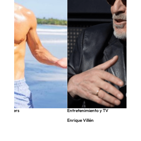
nfluencers
Entretenimiento y TV
Enrique Villén