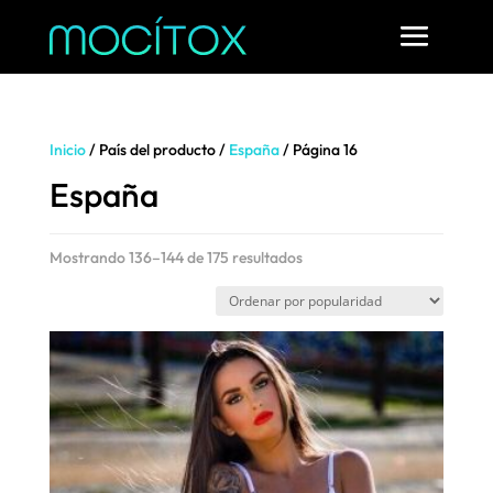
Inicio
/ País del producto /
España
/ Página 16
España
Ordenado
Mostrando 136–144 de 175 resultados
por
popularidad